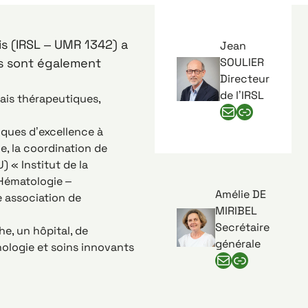
is (IRSL – UMR 1342) a
Jean
pes sont également
SOULIER
Directeur
de l’IRSL
ais thérapeutiques,
E-mail de Jean Soulier
Numéro de téléphone de Jean Soulier
iques d’excellence à
e, la coordination de
 « Institut de la
 Hématologie –
Amélie DE
e association de
MIRIBEL
Secrétaire
e, un hôpital, de
générale
ologie et soins innovants
E-mail d'Amélie de miribel
Numéro de téléphone d'Amélie de miribel