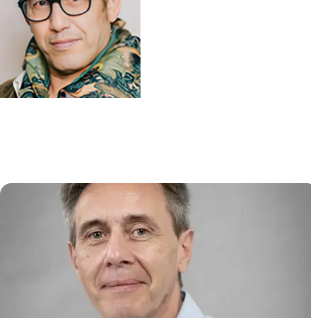
Biologie et Pathogénèse des
Infections Virales (VIRPATH)
Ali AMARA
/
Laurent MEERTENS