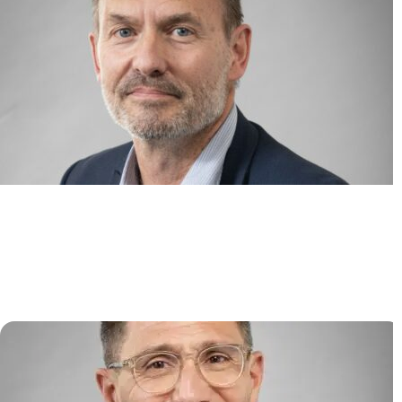
Hématopoïese myéloïde normale
et pathologique
Stéphane GIRAUDIER
/
Nabih MASLAH