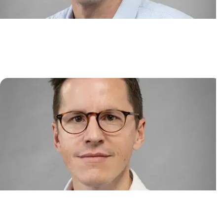
Biotechnologies des cellules
souches
Jérôme LARGHERO
Immunité cellulaire dans les
cancers et les infections