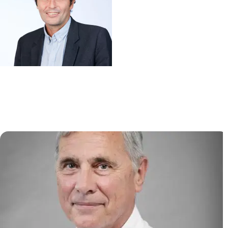
Immunité intestinale dans
l’inflammation et le cancer (3IC)
Matthieu ALLEZ
/
Lionel LE BOURHIS