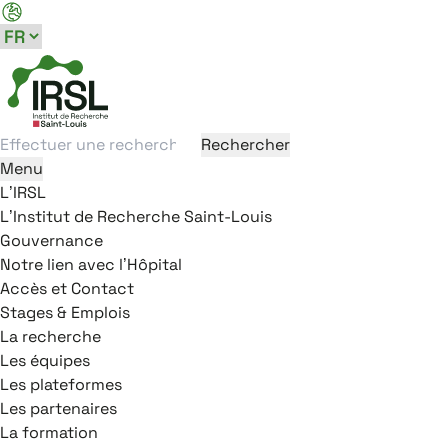
Aller au menu principal
Aller au contenu
Aller au pied de page
Panneau de gestion des cookies
Rechercher
Rechercher
Menu
L’IRSL
L’Institut de Recherche Saint-Louis
Gouvernance
Notre lien avec l’Hôpital
Accès et Contact
Stages & Emplois
La recherche
Les équipes
Les plateformes
Les partenaires
La formation