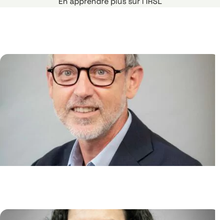
En apprendre plus sur l’IRSL
Génome et Cancer
Jean SOULIER
/
Emmanuelle CLAPPIER