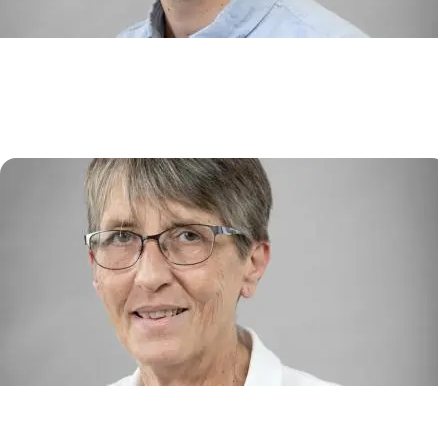
Immunologie Translationnelle en
Immunothérapie et Hématologie
(TIGITH)
David MICHONNEAU
Onco-Dermatologie et Thérapies
Anne MARIE-CARDINE