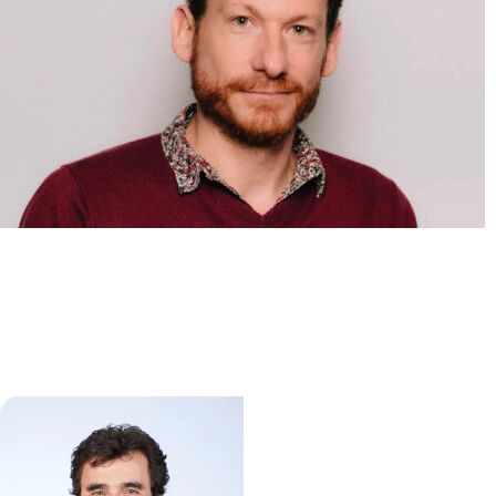
Mécanismes moléculaires du
développement des leucémies
aiguës myéloïdes
Alexandre PUISSANT