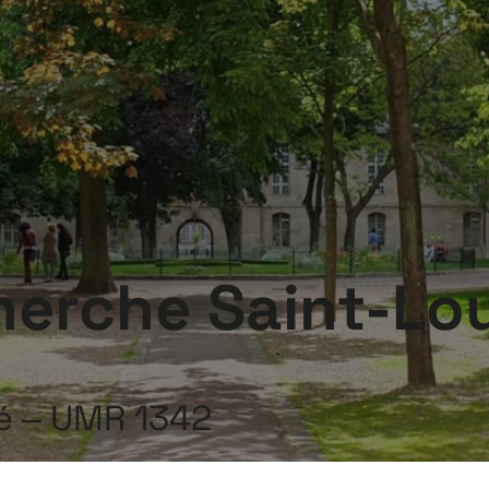
herche Saint-Lo
té – UMR 1342