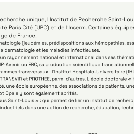
recherche unique, l’Institut de Recherche Saint-Lou
sité Paris Cité (UPC) et de l’Inserm. Certaines équi
lège de France.
matologie (leucémies, prédispositions aux hémopathies, ess
la dermatologie et les maladies infectieuses.
a un rayonnement national et international dans ses thémat
IP-Avenir ou ERC, sa production scientifique translationnell
es transversaux : l’Institut Hospitalo-Universitaire (IHU)
HU TRANSVIR et PROTHEE, parmi d’autres. L’école doctorale «
té, une école européenne, des associations de patients, un
not Opale y sont également abrités.
 Saint-Louis » : qui permet de lier un institut de recherch
ndustriels dans une action de recherche, éducation, techn