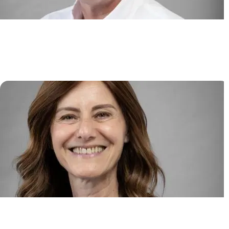
Physiopathologie du Myélome
Multiple et Immunothérapies de
Nouvelle Génération
Jean-Christophe BORIES
HLA et tolérance immunitaire en
oncologie et transplantation