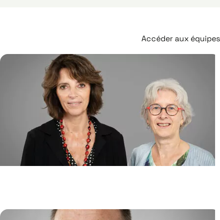
Accéder aux équipes
Biologie de l’Instabilité des
Génomes (GeBi)
Emmanuelle FABRE
/
Pascale LESAGE