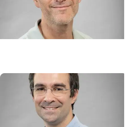
Niches lymphoïdes, chimiokines
et syndromes immuno-
hématologiques
Karl BALABANIAN
/
Marion ESPÉLI