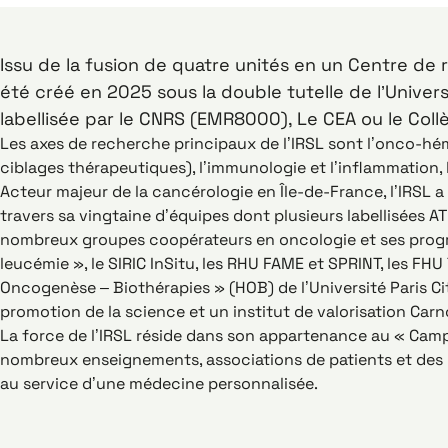
Issu de la fusion de quatre unités en un Centre de 
été créé en 2025 sous la double tutelle de l’Univer
labellisée par le CNRS (EMR8000), Le CEA ou le Col
Les axes de recherche principaux de l’IRSL sont l’onco-hé
ciblages thérapeutiques), l’immunologie et l’inflammation, 
Acteur majeur de la cancérologie en Île-de-France, l’IRSL 
travers sa vingtaine d’équipes dont plusieurs labellisées AT
nombreux groupes coopérateurs en oncologie et ses programm
leucémie », le SIRIC InSitu, les RHU FAME et SPRINT, les F
Oncogenèse – Biothérapies » (HOB) de l’Université Paris Ci
promotion de la science et un institut de valorisation Car
La force de l’IRSL réside dans son appartenance au « Campus
nombreux enseignements, associations de patients et des i
au service d’une médecine personnalisée.