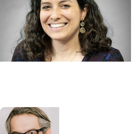
Identification et ciblage des
régulateurs extrinsèques et
épigénétiques des hémopathies
myéloïdes (ITERM)
Lina BENAJIBA
/
Camille LOBRY