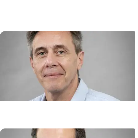
Multiple et Immunothérapies de
Nouvelle Génération
Jean-Christophe BORIES
Biotechnologies des cellules
souches
Jérôme LARGHERO