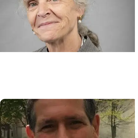
Epidémiologie Clinique et
Statistique pour les essais
ThErapeutiques et les données
obseRvAtionnelles (ECSTRRA)
Sylvie CHEVRET