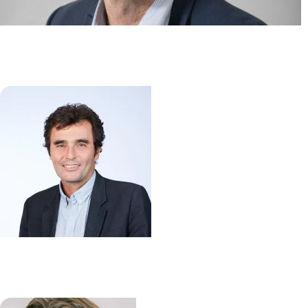
Hématopoïese myéloïde normale
et pathologique
Stéphane GIRAUDIER
/
Nabih MASLAH
Immunité intestinale dans
l’inflammation et le cancer (3IC)
Matthieu ALLEZ
/
Lionel LE BOURHIS