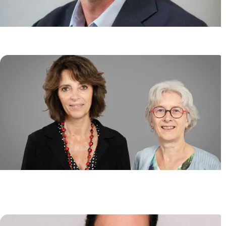
Génome et Cancer
Jean SOULIER
/
Emmanuelle CLAPPIER
Biologie de l’Instabilité des
Génomes (GeBi)
Emmanuelle FABRE
/
Pascale LESAGE