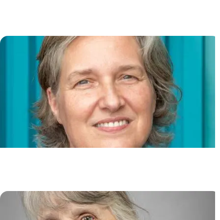
Lymphocytes B et Biologie
Cutanée
Dorian OBINO
Physiopathologie des cancers du
sein
Jacqueline LEHMANN-CHE