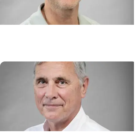
Niches lymphoïdes, chimiokines
et syndromes immuno-
hématologiques
Karl BALABANIAN
/
Marion ESPÉLI
Physiopathologie du Myélome