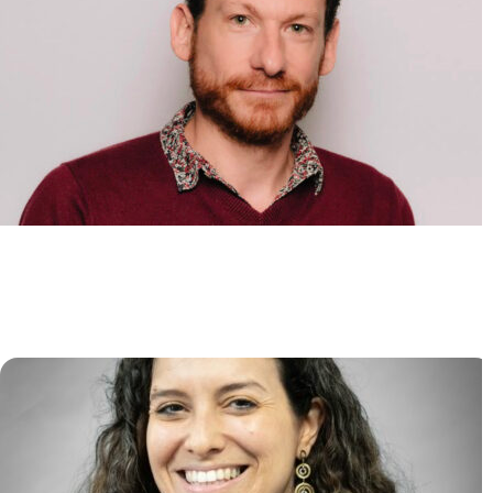
Mécanismes moléculaires du
développement des leucémies
aiguës myéloïdes
Alexandre PUISSANT