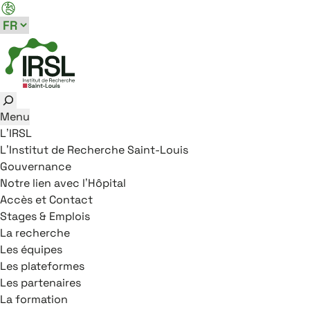
Aller au menu principal
Aller au contenu
Aller au pied de page
Panneau de gestion des cookies
Rechercher
Menu
L’IRSL
L’Institut de Recherche Saint-Louis
Gouvernance
Notre lien avec l’Hôpital
Accès et Contact
Stages & Emplois
La recherche
Les équipes
Les plateformes
Les partenaires
La formation