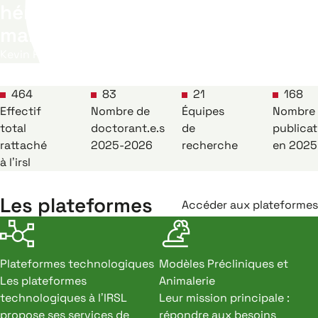
hématopoïétiques normales et
malignes
Kevin ROUAULT-PIERRE
464
83
21
168
Effectif
Nombre de
Équipes
Nombre
total
doctorant.e.s
de
publicat
rattaché
2025-2026
recherche
en 2025
à l’irsl
Les plateformes
Accéder aux plateformes
Plateformes technologiques
Modèles Précliniques et
Les plateformes
Animalerie
technologiques à l’IRSL
Leur mission principale :
propose ses services de
répondre aux besoins