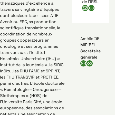
de l’IRSL
thématiques d’excellence à
E-mail de Jean Soulier
Numéro de téléphone de Jean Soulier
travers sa vingtaine d’équipes
dont plusieurs labellisées ATIP-
Avenir ou ERC, sa production
scientifique translationnelle, la
coordination de nombreux
Amélie DE
groupes coopérateurs en
MIRIBEL
oncologie et ses programmes
Secrétaire
transversaux : l’Institut
générale
Hospitalo-Universitaire (IHU) «
E-mail d'Amélie de miribel
Numéro de téléphone d'Amélie de miribel
Institut de la leucémie », le SIRIC
InSitu, les RHU FAME et SPRINT,
les FHU TRANSVIR et PROTHEE,
parmi d’autres. L’école doctorale
« Hématologie – Oncogenèse –
Biothérapies » (HOB) de
l’Université Paris Cité, une école
européenne, des associations de
patients, une association de