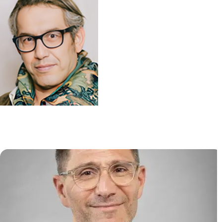
Biologie et Pathogénèse des
Infections Virales (VIRPATH)
Ali AMARA
/
Laurent MEERTENS