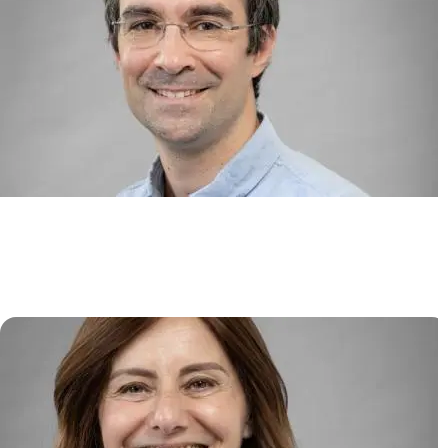
Immunologie Translationnelle en
Immunothérapie et Hématologie
(TIGITH)
David MICHONNEAU