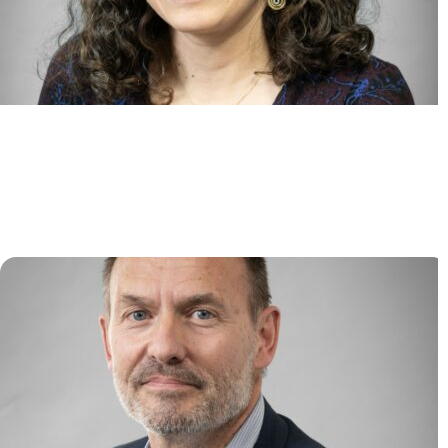
Identification et ciblage des
régulateurs extrinsèques et
épigénétiques des hémopathies
myéloïdes (ITERM)
Lina BENAJIBA
/
Camille LOBRY