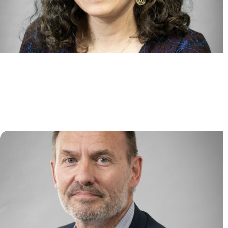
Identification et ciblage des
régulateurs extrinsèques et
épigénétiques des hémopathies
myéloïdes (ITERM)
Lina BENAJIBA
/
Camille LOBRY