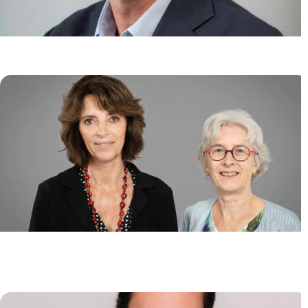
Génome et Cancer
Jean SOULIER
/
Emmanuelle CLAPPIER
Biologie de l’Instabilité des
Génomes (GeBi)
Emmanuelle FABRE
/
Pascale LESAGE