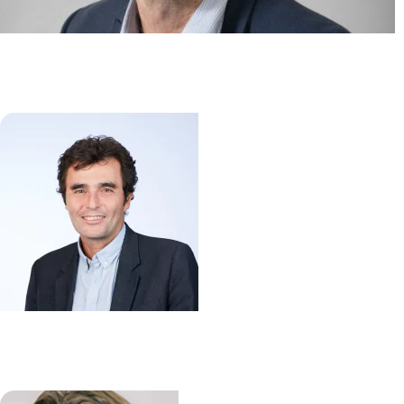
Hématopoïese myéloïde normale
et pathologique
Stéphane GIRAUDIER
/
Nabih MASLAH
Immunité intestinale dans
l’inflammation et le cancer (3IC)
Matthieu ALLEZ
/
Lionel LE BOURHIS