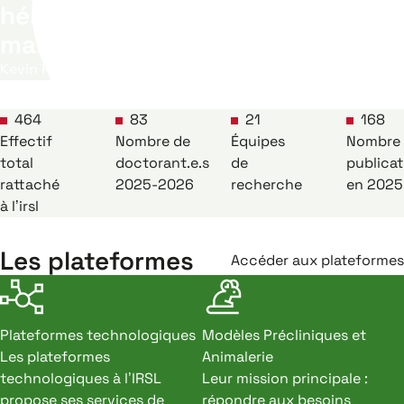
hématopoïétiques normales et
malignes
Kevin ROUAULT-PIERRE
464
83
21
168
Effectif
Nombre de
Équipes
Nombre
total
doctorant.e.s
de
publicat
rattaché
2025-2026
recherche
en 2025
à l’irsl
Les plateformes
Accéder aux plateformes
Plateformes technologiques
Modèles Précliniques et
Les plateformes
Animalerie
technologiques à l’IRSL
Leur mission principale :
propose ses services de
répondre aux besoins