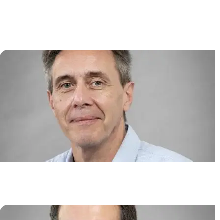
Multiple et Immunothérapies de
Nouvelle Génération
Jean-Christophe BORIES
Biotechnologies des cellules
souches
Jérôme LARGHERO