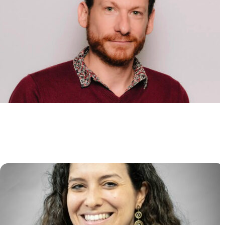
Mécanismes moléculaires du
développement des leucémies
aiguës myéloïdes
Alexandre PUISSANT