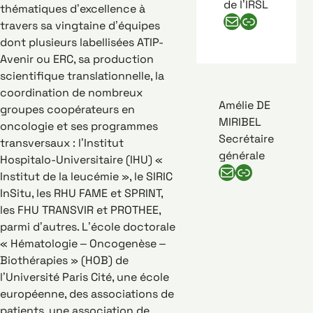
de l’IRSL
thématiques d’excellence à
E-mail de Jean Soulier
Numéro de téléphone de Jean Soulier
travers sa vingtaine d’équipes
dont plusieurs labellisées ATIP-
Avenir ou ERC, sa production
scientifique translationnelle, la
coordination de nombreux
Amélie DE
groupes coopérateurs en
MIRIBEL
oncologie et ses programmes
Secrétaire
transversaux : l’Institut
générale
Hospitalo-Universitaire (IHU) «
E-mail d'Amélie de miribel
Numéro de téléphone d'Amélie de miribel
Institut de la leucémie », le SIRIC
InSitu, les RHU FAME et SPRINT,
les FHU TRANSVIR et PROTHEE,
parmi d’autres. L’école doctorale
« Hématologie – Oncogenèse –
Biothérapies » (HOB) de
l’Université Paris Cité, une école
européenne, des associations de
patients, une association de