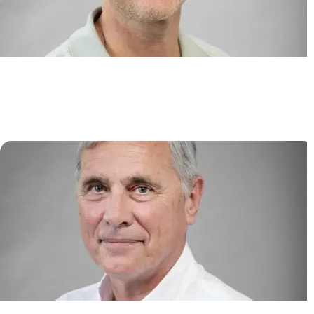
Niches lymphoïdes, chimiokines
et syndromes immuno-
hématologiques
Karl BALABANIAN
/
Marion ESPÉLI
Physiopathologie du Myélome