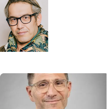
Biologie et Pathogénèse des
Infections Virales (VIRPATH)
Ali AMARA
/
Laurent MEERTENS