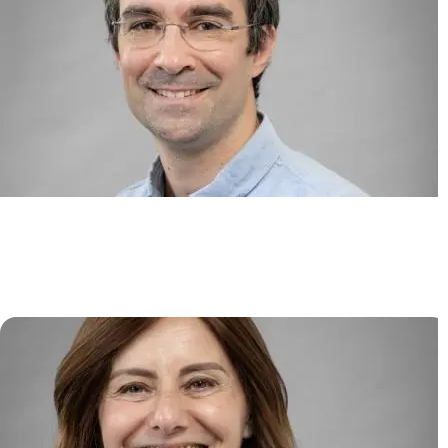
Immunologie Translationnelle en
Immunothérapie et Hématologie
(TIGITH)
David MICHONNEAU