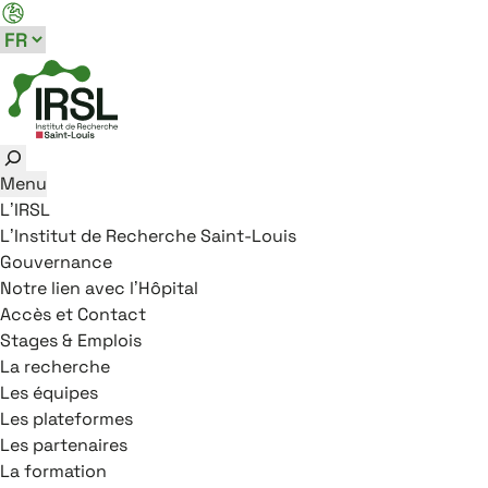
Aller au menu principal
Aller au contenu
Aller au pied de page
Panneau de gestion des cookies
Rechercher
Menu
L’IRSL
L’Institut de Recherche Saint-Louis
Gouvernance
Notre lien avec l’Hôpital
Accès et Contact
Stages & Emplois
La recherche
Les équipes
Les plateformes
Les partenaires
La formation