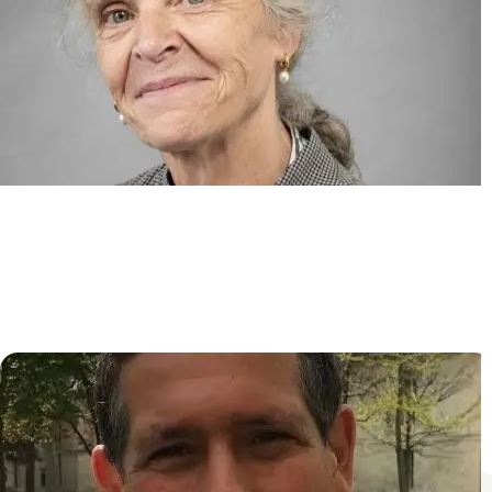
Epidémiologie Clinique et
Statistique pour les essais
ThErapeutiques et les données
obseRvAtionnelles (ECSTRRA)
Sylvie CHEVRET