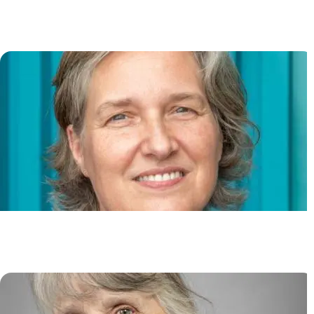
Lymphocytes B et Biologie
Cutanée
Dorian OBINO
Physiopathologie des cancers du
sein
Jacqueline LEHMANN-CHE