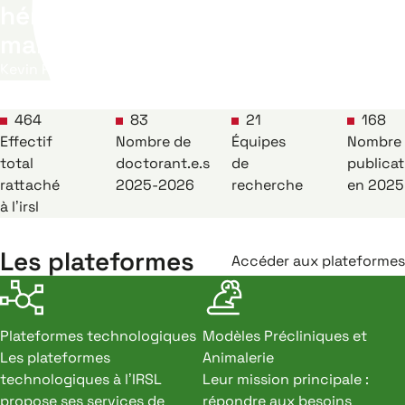
hématopoïétiques normales et
malignes
Kevin ROUAULT-PIERRE
464
83
21
168
Effectif
Nombre de
Équipes
Nombre
total
doctorant.e.s
de
publicat
rattaché
2025-2026
recherche
en 2025
à l’irsl
Les plateformes
Accéder aux plateformes
Plateformes technologiques
Modèles Précliniques et
Les plateformes
Animalerie
technologiques à l’IRSL
Leur mission principale :
propose ses services de
répondre aux besoins