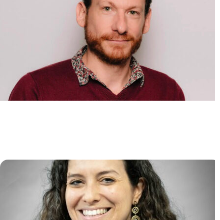
Mécanismes moléculaires du
développement des leucémies
aiguës myéloïdes
Alexandre PUISSANT