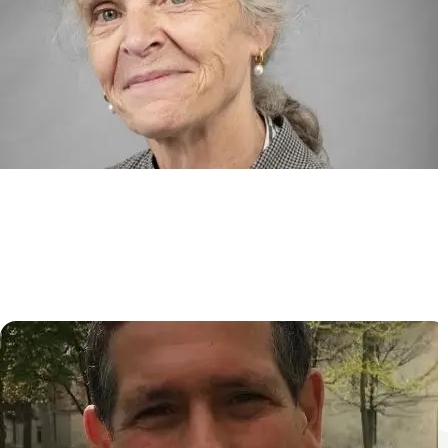
Epidémiologie Clinique et
Statistique pour les essais
ThErapeutiques et les données
obseRvAtionnelles (ECSTRRA)
Sylvie CHEVRET