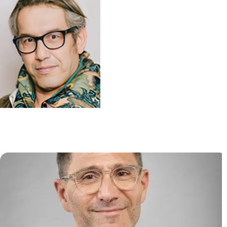
Biologie et Pathogénèse des
Infections Virales (VIRPATH)
Ali AMARA
/
Laurent MEERTENS