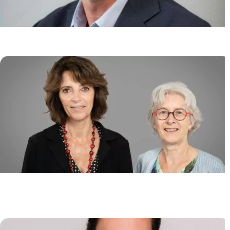
Génome et Cancer
Jean SOULIER
/
Emmanuelle CLAPPIER
Biologie de l’Instabilité des
Génomes (GeBi)
Emmanuelle FABRE
/
Pascale LESAGE