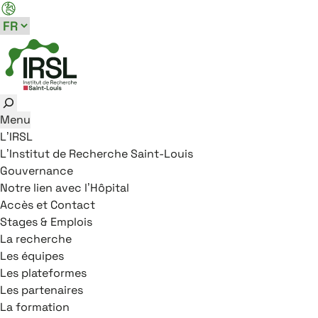
Aller au menu principal
Aller au contenu
Aller au pied de page
Panneau de gestion des cookies
Rechercher
Menu
L’IRSL
L’Institut de Recherche Saint-Louis
Gouvernance
Notre lien avec l’Hôpital
Accès et Contact
Stages & Emplois
La recherche
Les équipes
Les plateformes
Les partenaires
La formation