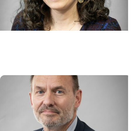
Identification et ciblage des
régulateurs extrinsèques et
épigénétiques des hémopathies
myéloïdes (ITERM)
Lina BENAJIBA
/
Camille LOBRY