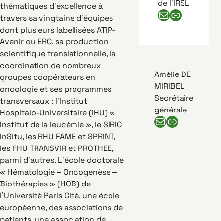
de l’IRSL
thématiques d’excellence à
E-mail de Jean Soulier
Numéro de téléphone de Jean Soulier
travers sa vingtaine d’équipes
dont plusieurs labellisées ATIP-
Avenir ou ERC, sa production
scientifique translationnelle, la
coordination de nombreux
Amélie DE
groupes coopérateurs en
MIRIBEL
oncologie et ses programmes
Secrétaire
transversaux : l’Institut
générale
Hospitalo-Universitaire (IHU) «
E-mail d'Amélie de miribel
Numéro de téléphone d'Amélie de miribel
Institut de la leucémie », le SIRIC
InSitu, les RHU FAME et SPRINT,
les FHU TRANSVIR et PROTHEE,
parmi d’autres. L’école doctorale
« Hématologie – Oncogenèse –
Biothérapies » (HOB) de
l’Université Paris Cité, une école
européenne, des associations de
patients, une association de