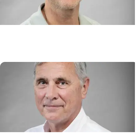
Niches lymphoïdes, chimiokines
et syndromes immuno-
hématologiques
Karl BALABANIAN
/
Marion ESPÉLI
Physiopathologie du Myélome