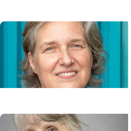
Lymphocytes B et Biologie
Cutanée
Dorian OBINO
Physiopathologie des cancers du
sein
Jacqueline LEHMANN-CHE