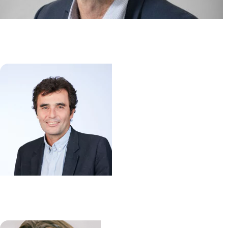
Hématopoïese myéloïde normale
et pathologique
Stéphane GIRAUDIER
/
Nabih MASLAH
Immunité intestinale dans
l’inflammation et le cancer (3IC)
Matthieu ALLEZ
/
Lionel LE BOURHIS