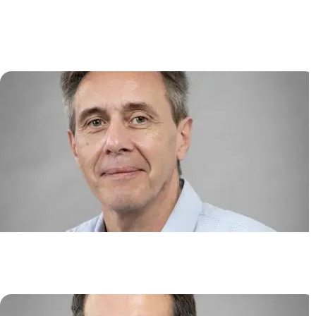
Multiple et Immunothérapies de
Nouvelle Génération
Jean-Christophe BORIES
Biotechnologies des cellules
souches
Jérôme LARGHERO