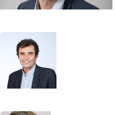
Hématopoïese myéloïde normale
et pathologique
Stéphane GIRAUDIER
/
Nabih MASLAH
Immunité intestinale dans
l’inflammation et le cancer (3IC)
Matthieu ALLEZ
/
Lionel LE BOURHIS