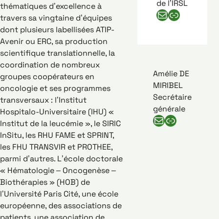
de l’IRSL
thématiques d’excellence à
E-mail de Jean Soulier
Numéro de téléphone de Jean Soulier
travers sa vingtaine d’équipes
dont plusieurs labellisées ATIP-
Avenir ou ERC, sa production
scientifique translationnelle, la
coordination de nombreux
Amélie DE
groupes coopérateurs en
MIRIBEL
oncologie et ses programmes
Secrétaire
transversaux : l’Institut
générale
Hospitalo-Universitaire (IHU) «
E-mail d'Amélie de miribel
Numéro de téléphone d'Amélie de miribel
Institut de la leucémie », le SIRIC
InSitu, les RHU FAME et SPRINT,
les FHU TRANSVIR et PROTHEE,
parmi d’autres. L’école doctorale
« Hématologie – Oncogenèse –
Biothérapies » (HOB) de
l’Université Paris Cité, une école
européenne, des associations de
patients, une association de