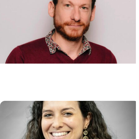
Mécanismes moléculaires du
développement des leucémies
aiguës myéloïdes
Alexandre PUISSANT