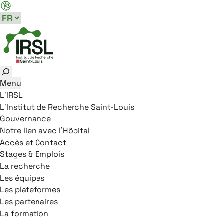
Aller au menu principal
Aller au contenu
Aller au pied de page
Panneau de gestion des cookies
Rechercher
Menu
L’IRSL
L’Institut de Recherche Saint-Louis
Gouvernance
Notre lien avec l’Hôpital
Accès et Contact
Stages & Emplois
La recherche
Les équipes
Les plateformes
Les partenaires
La formation