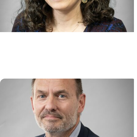
Identification et ciblage des
régulateurs extrinsèques et
épigénétiques des hémopathies
myéloïdes (ITERM)
Lina BENAJIBA
/
Camille LOBRY