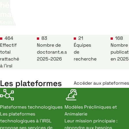
hématopoïétiques normales et
malignes
Kevin ROUAULT-PIERRE
464
83
21
168
Effectif
Nombre de
Équipes
Nombre
total
doctorant.e.s
de
publicat
rattaché
2025-2026
recherche
en 2025
à l’irsl
Les plateformes
Accéder aux plateformes
Plateformes technologiques
Modèles Précliniques et
Les plateformes
Animalerie
technologiques à l’IRSL
Leur mission principale :
propose ses services de
répondre aux besoins