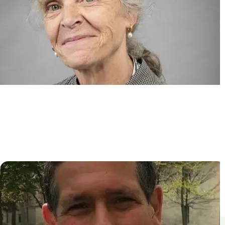
Epidémiologie Clinique et
Statistique pour les essais
ThErapeutiques et les données
obseRvAtionnelles (ECSTRRA)
Sylvie CHEVRET