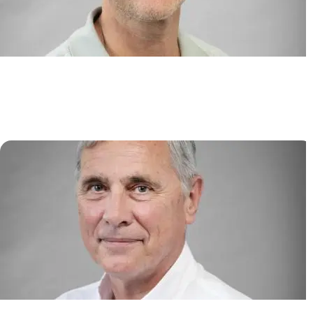
Niches lymphoïdes, chimiokines
et syndromes immuno-
hématologiques
Karl BALABANIAN
/
Marion ESPÉLI
Physiopathologie du Myélome