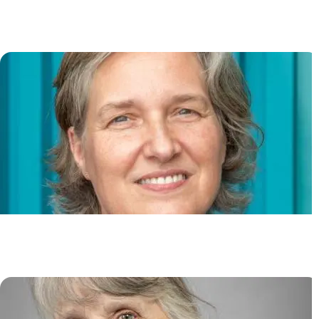
Lymphocytes B et Biologie
Cutanée
Dorian OBINO
Physiopathologie des cancers du
sein
Jacqueline LEHMANN-CHE