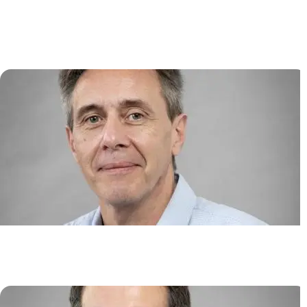
Multiple et Immunothérapies de
Nouvelle Génération
Jean-Christophe BORIES
Biotechnologies des cellules
souches
Jérôme LARGHERO