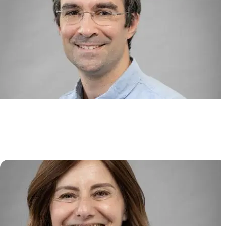
Immunologie Translationnelle en
Immunothérapie et Hématologie
(TIGITH)
David MICHONNEAU