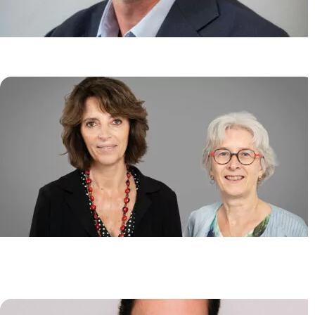
Génome et Cancer
Jean SOULIER
/
Emmanuelle CLAPPIER
Biologie de l’Instabilité des
Génomes (GeBi)
Emmanuelle FABRE
/
Pascale LESAGE