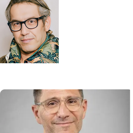
Biologie et Pathogénèse des
Infections Virales (VIRPATH)
Ali AMARA
/
Laurent MEERTENS